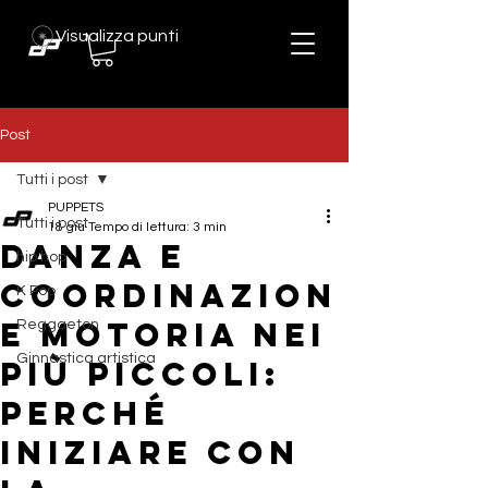
Visualizza punti
Post
Tutti i post
PUPPETS
Tutti i post
18 giu
Tempo di lettura: 3 min
Danza e
hip hop
coordinazion
K Pop
e motoria nei
Reggaeton
Ginnastica artistica
più piccoli:
perché
iniziare con