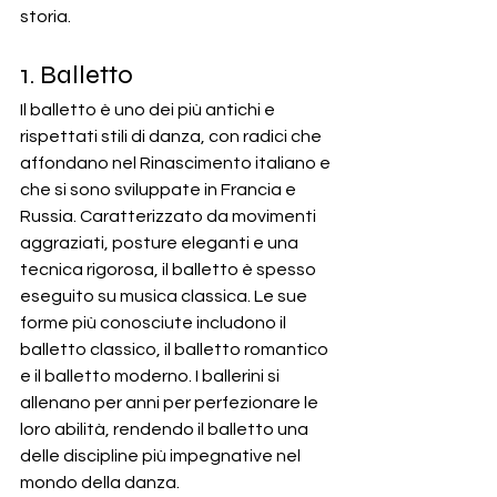
storia.
1. Balletto
Il balletto è uno dei più antichi e 
rispettati stili di danza, con radici che 
affondano nel Rinascimento italiano e 
che si sono sviluppate in Francia e 
Russia. Caratterizzato da movimenti 
aggraziati, posture eleganti e una 
tecnica rigorosa, il balletto è spesso 
eseguito su musica classica. Le sue 
forme più conosciute includono il 
balletto classico, il balletto romantico 
e il balletto moderno. I ballerini si 
allenano per anni per perfezionare le 
loro abilità, rendendo il balletto una 
delle discipline più impegnative nel 
mondo della danza.