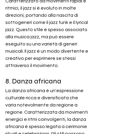
Caratterizzato da movimenti rapidi e 
ritmici, il jazz si è evoluto in molte 
direzioni, portando alla nascita di 
sottogeneri come il jazz funk e il lyrical 
jazz. Questo stile è spesso associato 
alla musica jazz, ma può essere 
eseguito su una varietà di generi 
musicali. Il jazz è un modo divertente e 
creativo per esprimere se stessi 
attraverso il movimento.
8. Danza africana
La danza africana è un'espressione 
culturale ricca e diversificata che 
varia notevolmente da regione a 
regione. Caratterizzata da movimenti 
energici e ritmi coinvolgenti, la danza 
africana è spesso legata a cerimonie 
rituali e celebrazioni. Gli stili possono 