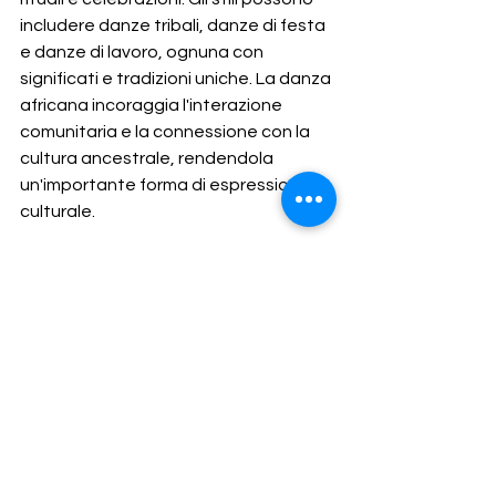
includere danze tribali, danze di festa 
e danze di lavoro, ognuna con 
significati e tradizioni uniche. La danza 
africana incoraggia l'interazione 
comunitaria e la connessione con la 
cultura ancestrale, rendendola 
un'importante forma di espressione 
culturale.
9. Danza folkloristica
La danza folkloristica comprende una 
vasta gamma di stili tradizionali 
provenienti da diverse culture e paesi. 
Queste danze sono spesso legate a 
celebrazioni, festività e rituali sociali, e 
riflettono le tradizioni e la storia delle 
comunità. Ogni danza folkloristica ha i 
suoi costumi, musiche e movimenti 