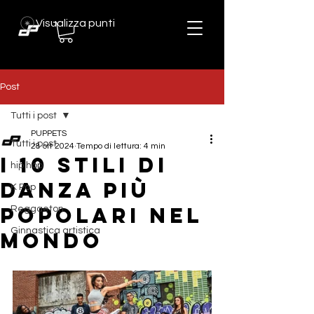
Visualizza punti
Post
Tutti i post
PUPPETS
Tutti i post
28 ott 2024
Tempo di lettura: 4 min
I 10 stili di
hip hop
Danza più
K Pop
popolari nel
Reggaeton
Ginnastica artistica
mondo