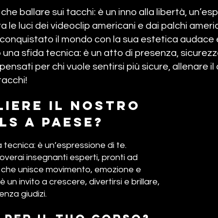
he ballare sui tacchi: è un inno alla libertà, un’es
 le luci dei videoclip americani e dai palchi americ
a conquistato il mondo con la sua estetica audace e
o una sfida tecnica: è un atto di presenza, sicurez
pensati per chi vuole sentirsi più sicure, allenare il
tacchi!
iere il nostro
ls a paese?
 tecnica: è un’espressione di te.
overai insegnanti esperti, pronti ad
 che unisce movimento, emozione e
un invito a crescere, divertirsi e brillare,
nza giudizi.