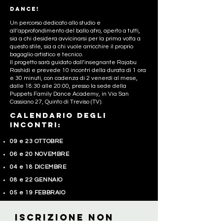
dance!
Un percorso dedicato allo studio e
all’approfondimento del ballo afro, aperto a tutti,
sia a chi desidera avvicinarsi per la prima volta a
questo stile, sia a chi vuole arricchire il proprio
bagaglio artistico e tecnico.
Il progetto sarà guidato dall’insegnante Rajabu
Rashidi e prevede 10 incontri della durata di 1 ora
e 30 minuti, con cadenza di 2 venerdì al mese,
dalle 18:30 alle 20:00, presso la sede della
Puppets Family Dance Academy, in Via San
Cassiano 27, Quinto di Treviso (TV).
CALENDARIO DEGLI
INCONTRI:
09 e 23 OTTOBRE
06 e 20 NOVEMBRE
04 e 18 DICEMBRE
08 e 22 GENNAIO
05 e 19 FEBBRAIO
IscriZIONE NON