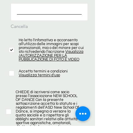
Cancella
Ho letto l'infomativa e acconsento
all'utilizzo delle immagini per scopi
promozionali, mia o del minore per cui
sto richiedendo l'iscrizione
Visualizza
/AUTORIZZAZIONE PER LA
PUBBLICAZIONE DI FOTO E VIDEO
Accetto termini e condizioni
Visualizza termini d'uso
CHIEDE di iscriversi come socio
presso l’associazione NEW SCHOOL
OF DANCE Con la presente
sottoscrizione accetta lo statuto e i
regolamenti dell’ASD New School Of
Dance, si impegna a versare la
quota sociale e a rispettare gli
obblighi sanitari relativi alle attività
sportive agonistiche, amatoriali,
dilettantistiche e ricreative.
Visualizza statuto