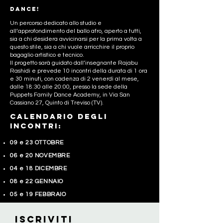
dance!
Un percorso dedicato allo studio e
all’approfondimento del ballo afro, aperto a tutti,
sia a chi desidera avvicinarsi per la prima volta a
questo stile, sia a chi vuole arricchire il proprio
bagaglio artistico e tecnico.
Il progetto sarà guidato dall’insegnante Rajabu
Rashidi e prevede 10 incontri della durata di 1 ora
e 30 minuti, con cadenza di 2 venerdì al mese,
dalle 18:30 alle 20:00, presso la sede della
Puppets Family Dance Academy, in Via San
Cassiano 27, Quinto di Treviso (TV).
CALENDARIO DEGLI
INCONTRI:
09 e 23 OTTOBRE
06 e 20 NOVEMBRE
04 e 18 DICEMBRE
08 e 22 GENNAIO
05 e 19 FEBBRAIO
Iscriviti