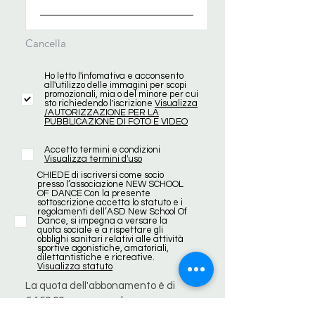
Cancella
Ho letto l'infomativa e acconsento
all'utilizzo delle immagini per scopi
promozionali, mia o del minore per cui
sto richiedendo l'iscrizione
Visualizza
/AUTORIZZAZIONE PER LA
PUBBLICAZIONE DI FOTO E VIDEO
Accetto termini e condizioni
Visualizza termini d'uso
CHIEDE di iscriversi come socio
presso l’associazione NEW SCHOOL
OF DANCE Con la presente
sottoscrizione accetta lo statuto e i
regolamenti dell’ASD New School Of
Dance, si impegna a versare la
quota sociale e a rispettare gli
obblighi sanitari relativi alle attività
sportive agonistiche, amatoriali,
dilettantistiche e ricreative.
Visualizza statuto
La quota dell'abbonamento è di
€ 150,00 e comprende un