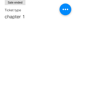
Sale ended
Ticket type
chapter 1
Price
€10.00
Puppets Family Dance Academy
you can find us in: Treviso, Montebelluna,
Noale, Quinto di Treviso, Fonte, Vedelago
email:
puppetsfda@gmail.com
tel:
04221500635