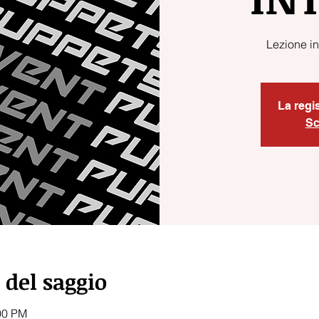
Lezione i
La regi
Sc
 del saggio
00 PM