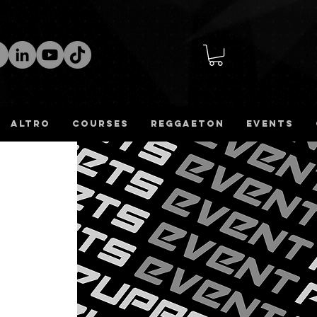
altro
COURSES
REGGAETON
Events