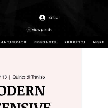
entra
View points
 anticipato
Contacts
Progetti
more
v 13
  |  
Quinto di Treviso
ODERN
TENSIVE