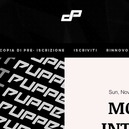
Copia di pre- iscrizione
iscriviti
Rinnovo
Sun, No
M
IN