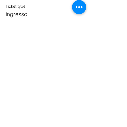
Ticket type
ingresso
Price
€10.00
Puppets Family Dance Academy
you can find us in: Treviso, Montebelluna,
Noale, Quinto di Treviso, Fonte, Vedelago
email:
puppetsfda@gmail.com
tel:
04221500635