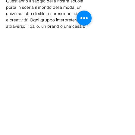
Quest’anno il saggio della nostra scuola 
porta in scena il mondo della moda, un 
universo fatto di stile, espressione, identità 
e creatività! Ogni gruppo interpreterà, 
attraverso il ballo, un brand o una casa di 
alta moda, trasformando il palco in una 
passerella unica e piena di energia.
Mostra di più
Biglietti
Sold Out
Price
€15.00