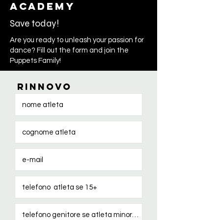
Academy
Save today!
Are you ready to unleash your passion for
dance? Fill out the form and join the
Puppets Family!
RINNOVO