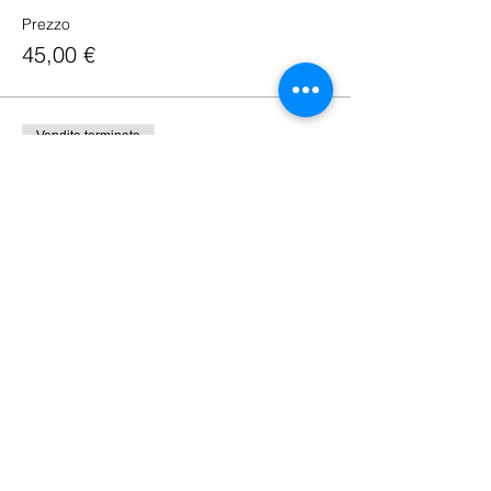
Prezzo
45,00 €
Vendita terminata
Tipo di biglietto
COMM. + EXPER. 09:00-12:00
Scopri di più
Prezzo
60,00 €
Vendita terminata
Tipo di biglietto
GIORNATA INTERA MER 12