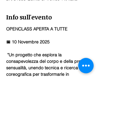
Info sull'evento
OPENCLASS APERTA A TUTTE
📅 10 Novembre 2025
 "Un progetto che esplora la 
consapevolezza del corpo e della propria 
sensualità, unendo tecnica e ricerca 
coreografica per trasformarle in 
espressione autentica. Un percorso al 
femminile che, attraverso il linguaggio del 
movimento, celebra la bellezza, la forza e 
la seduzione del corpo."
📍Via San Cassiano, 27, 31055 Quinto di 
Treviso TV, Italia