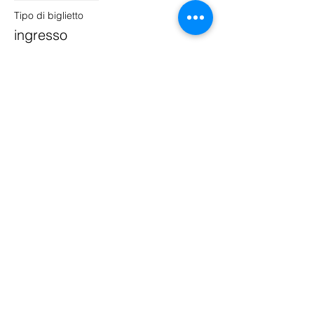
Tipo di biglietto
ingresso
Prezzo
10,00 €
Puppets Family Dance Academy
ci trovi a : Treviso, Montebelluna, N
oale,
Quinto di Treviso, Fonte, Vedelago
email:
puppetsfda@gmail.com
tel:
04221500635