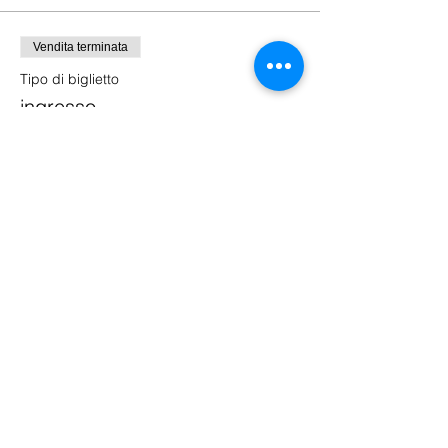
Vendita terminata
Tipo di biglietto
ingresso
Prezzo
10,00 €
Puppets Family Dance Academy
ci trovi a : Treviso, Montebelluna, N
oale,
Quinto di Treviso, Fonte, Vedelago
email:
puppetsfda@gmail.com
tel:
04221500635