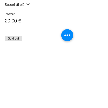
Scopri di più
Prezzo
20,00 €
Sold out
Tipo di biglietto
(sponsor)
Scopri di più
Prezzo
25,00 €
Sold out
Tipo di biglietto