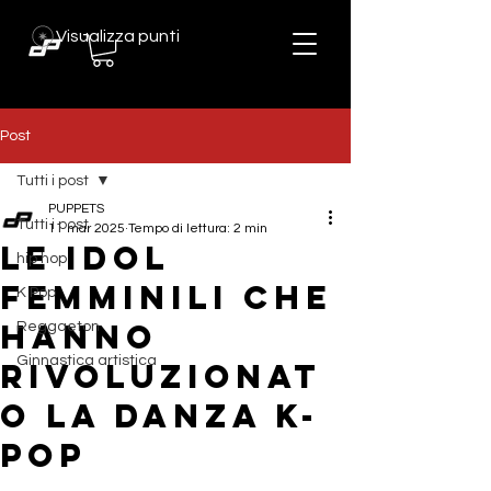
Visualizza punti
Post
Tutti i post
PUPPETS
Tutti i post
11 mar 2025
Tempo di lettura: 2 min
Le Idol
hip hop
Femminili che
K Pop
Hanno
Reggaeton
Ginnastica artistica
Rivoluzionat
o la Danza K-
Pop