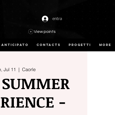
entra
View points
 anticipato
Contacts
Progetti
more
, Jul 11
  |  
Caorle
Y SUMMER
RIENCE -