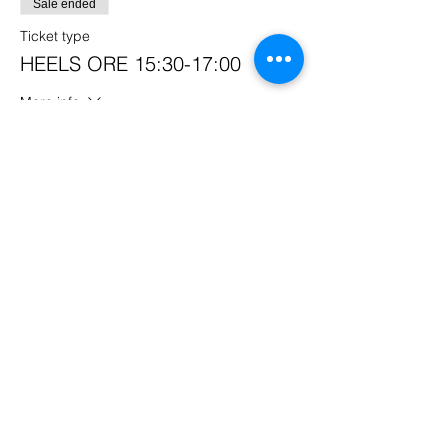
Sale ended
Ticket type
HEELS ORE 15:30-17:00
More info
Price
€0.00
Sold Out
Ticket type
REGGAETON ORE 17:00-
18:30
More info
Price
€0.00