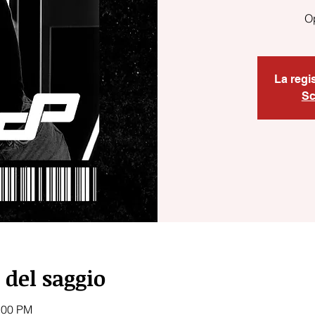
O
La regi
Sc
 del saggio
:00 PM